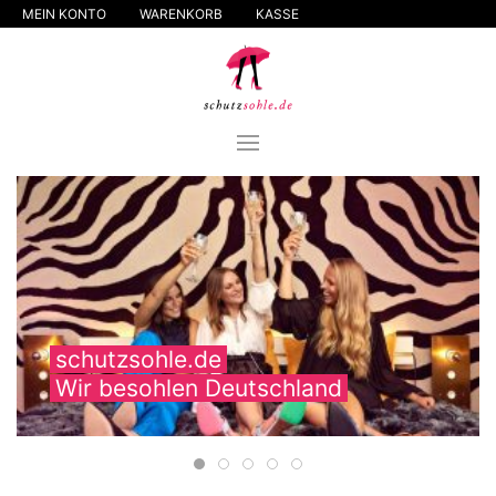
MEIN KONTO
WARENKORB
KASSE
schutzsohle.de
Wir besohlen Deutschland