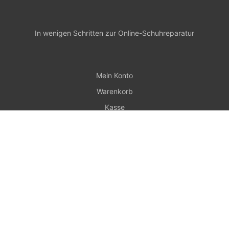
In wenigen Schritten zur Online-Schuhreparatur
Mein Konto
Warenkorb
Kasse
Zahlungsweisen
Widerruf
Versand & Lieferung