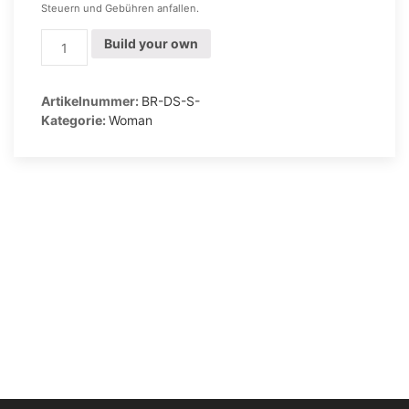
Steuern und Gebühren anfallen.
Ballerina
Build your own
mit
schwarzer
Sohle
Artikelnummer:
BR-DS-S-
Menge
Kategorie:
Woman