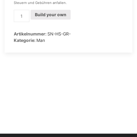
Steuern und Gebühren anfallen.
Sneaker
Build your own
für
Herren
mit
Artikelnummer:
SN-HS-GR-
grauer
Kategorie:
Man
Sohle
Menge