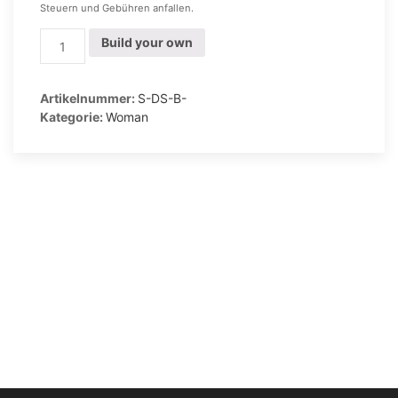
Steuern und Gebühren anfallen.
Stiefel
Build your own
für
Damen
mit
Artikelnummer:
S-DS-B-
beige
Kategorie:
Woman
Sohle
Menge